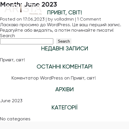
Month:
June 2023
ПРИВІТ, СВІТ!
on
Posted on
17.06.2023
|
by
volladmin
|
1 Comment
Привіт,
Ласкаво просимо до WordPress. Це ваш перший запис.
світ!
Редагуйте або видаліть, а потім починайте писати!
Search
Search
НЕДАВНІ ЗАПИСИ
Привіт, світ!
ОСТАННІ КОМЕНТАРІ
Коментатор WordPress
on
Привіт, світ!
АРХІВИ
June 2023
КАТЕГОРІЇ
No categories