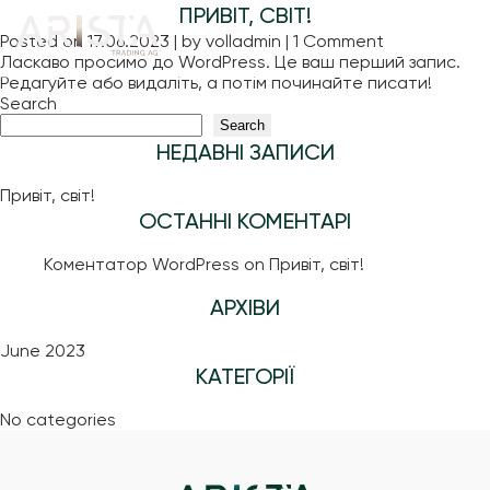
Personal
ПРИВІТ, СВІТ!
on
Data
Posted on
17.06.2023
|
by
volladmin
|
1 Comment
Привіт,
Ласкаво просимо до WordPress. Це ваш перший запис.
Processing
світ!
Редагуйте або видаліть, а потім починайте писати!
Search
Information
Search
НЕДАВНІ ЗАПИСИ
Привіт, світ!
ОСТАННІ КОМЕНТАРІ
Коментатор WordPress
on
Привіт, світ!
АРХІВИ
June 2023
КАТЕГОРІЇ
No categories